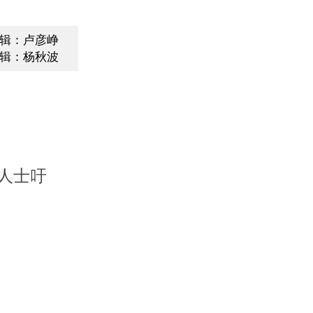
辑：卢彦峥
辑：杨秋波
人士吁