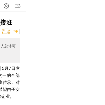
女接班
T中
个人总体可
5月7日发
之一的全部
富传承。对
希望由子女
族企业。