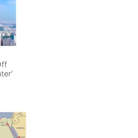
ff
nter’