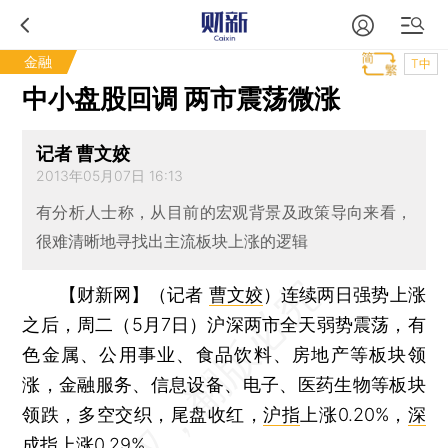
金融
T中
中小盘股回调 两市震荡微涨
记者 曹文姣
2013年05月07日 16:13
有分析人士称，从目前的宏观背景及政策导向来看，
很难清晰地寻找出主流板块上涨的逻辑
【财新网】（记者
曹文姣
）
连续两日强势上涨
之后，周二（5月7日）沪深两市全天弱势震荡，有
色金属、公用事业、食品饮料、房地产等板块领
涨，金融服务、信息设备、电子、医药生物等板块
领跌，多空交织，尾盘收红，
沪指
上涨0.20%，
深
成指
上涨0.29%。