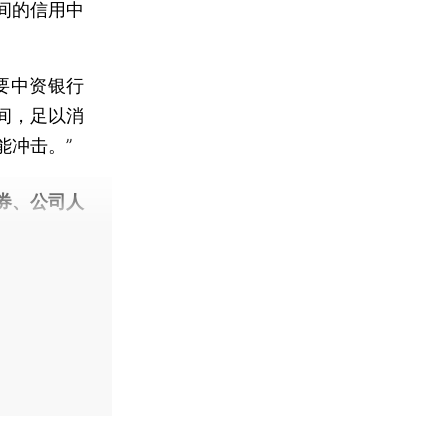
间的信用中
。
要中资银行
间，足以消
能冲击。”
券、公司人