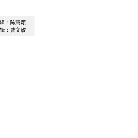
辑：陈慧颖
辑：曹文姣