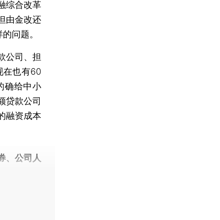
融综合改革
但由金改还
样的问题。
款公司、担
现在也有60
的确给中小
额贷款公司
高的融资成本
券、公司人