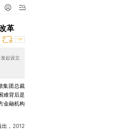
改革
T中
金发起设立
踏集团总裁
困难背后是
方金融机构
，2012