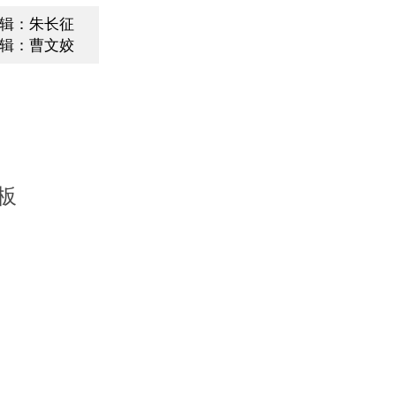
辑：朱长征
辑：曹文姣
板