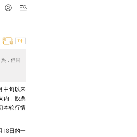
T中
户热，但同
月中旬以来
周内，股票
初本轮行情
18日的一