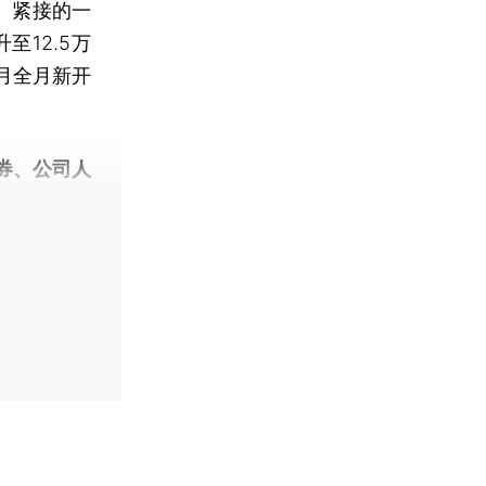
。紧接的一
12.5万
月全月新开
券、公司人