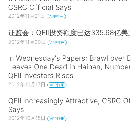
CSRC Official Says
2012年11月21日
APP打开
证监会：QFII投资额度已达335.68亿美
2012年11月20日
APP打开
In Wednesday's Papers: Brawl over 
Leaves One Dead in Hainan, Number
QFII Investors Rises
2012年10月17日
APP打开
QFII Increasingly Attractive, CSRC Of
Says
2012年10月15日
APP打开