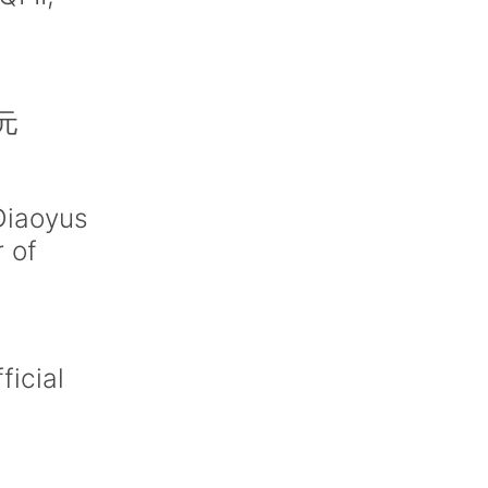
元
Diaoyus
 of
ficial