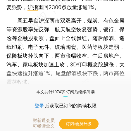
复强势，
沪指
重回2300点放量涨逾1%。
周五早盘沪深两市双双高开，煤炭、有色金属
等资源股率先反弹，航天航空恢复强势，银行、保
险等金融股助涨，盘面上全线飘红。随后酿酒、造
纸印刷、电子元件、玻璃陶瓷、医药等板块走弱，
保险板块掉头向下，两市涨幅收窄。午后房地产、
汽车、家电板块加速上攻，3D打印概念股飙涨，大
盘快速拉升涨逾1%。尾盘酿酒板块下跌，两市高位
震荡收涨。
本文共计1974字 订阅后继续阅读
登录
后获取已订阅的阅读权限
财新通会员
订阅/会员升级
可畅读全文