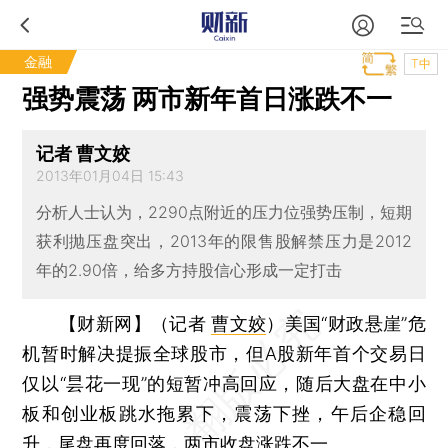
金融
T中
强势震荡 两市新年首日涨跌不一
记者 曹文姣
2013年01月04日 15:43
分析人士认为，2290点附近的压力位强势压制，短期
获利抛压盘突出，2013年的限售股解禁压力是2012
年的2.90倍，给多方持股信心形成一定打击
【财新网】（记者
曹文姣
）
美国“财政悬崖”危
机暂时解决提振全球股市，但A股新年首个交易日
仅以“昙花一现”的短暂冲高回应，随后大盘在中小
板和创业板跳水拖累下，震荡下挫，午后企稳回
升，尾盘再度回落，两市收盘涨跌不一。