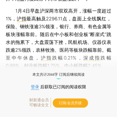
1月4日早盘沪深两市双双高开，涨幅一度超过
1%，
沪指
最高触及2296.11点，盘面上全线飘红，
保险、钢铁涨逾3%领涨，银行、券商、有色金属等
板块涨幅靠前。随后在中小板和创业板“断崖式”跳
水的拖累下，大盘震荡下挫，民航机场、仪器仪表
跌逾2%领跌，农林牧渔、医药等板块跌幅靠前。截
至中午休盘，
沪指
跌幅0.21%，
深成指
跌幅
0.99%，创业板跌幅1.75%，中小板跌幅2.45%。
本文共计2044字 订阅后继续阅读
登录
后获取已订阅的阅读权限
财新通会员
订阅/会员升级
可畅读全文