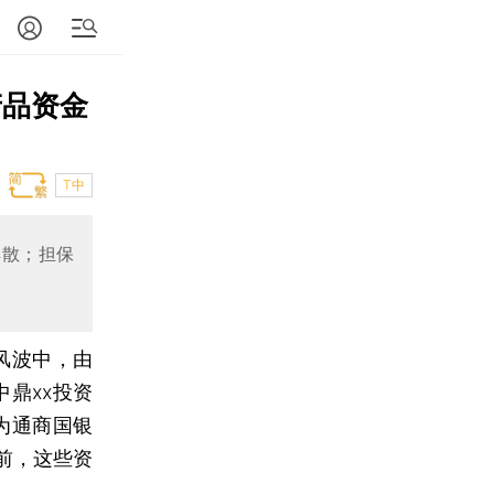
产品资金
T中
解散；担保
风波中，由
鼎xx投资
为通商国银
前，这些资