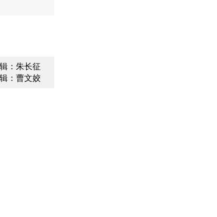
辑：朱长征
辑：曹文姣