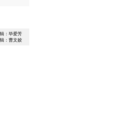
辑：毕爱芳
辑：曹文姣