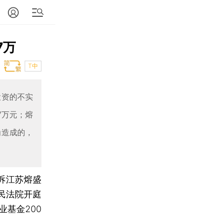
7万
T中
投资的不实
7万元；熔
为造成的，
金诉江苏熔盛
民法院开庭
基金200