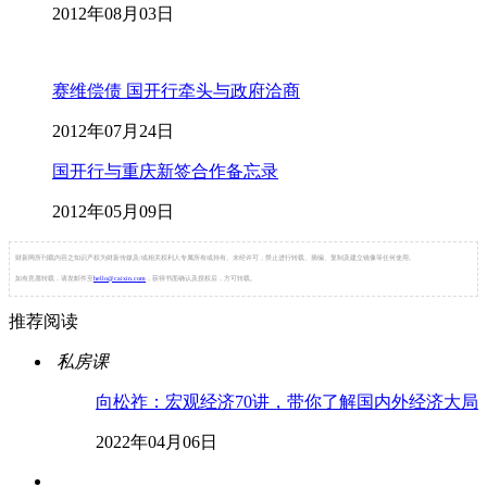
2012年08月03日
赛维偿债 国开行牵头与政府洽商
2012年07月24日
国开行与重庆新签合作备忘录
2012年05月09日
财新网所刊载内容之知识产权为财新传媒及/或相关权利人专属所有或持有。未经许可，禁止进行转载、摘编、复制及建立镜像等任何使用。
如有意愿转载，请发邮件至
hello@caixin.com
，获得书面确认及授权后，方可转载。
推荐阅读
私房课
向松祚：宏观经济70讲，带你了解国内外经济大局
2022年04月06日