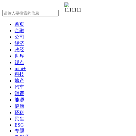
首页
金融
公司
经济
政经
世界
观点
mini+
科技
地产
汽车
消费
能源
健康
环科
民生
ESG
专题