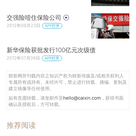
交强险噎住保险公司
2012年08月23日
APP打开
新华保险获批发行100亿元次级债
2012年07月06日
APP打开
财新网所刊载内容之知识产权为财新传媒及/或相关权利人
专属所有或持有。未经许可，禁止进行转载、摘编、复制及
建立镜像等任何使用。
如有意愿转载，请发邮件至
hello@caixin.com
，获得书面
确认及授权后，方可转载。
推荐阅读