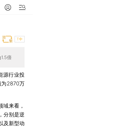
T中
.5倍
能源行业投
2870万
。
领域来看，
，分别是逆
以及新型动