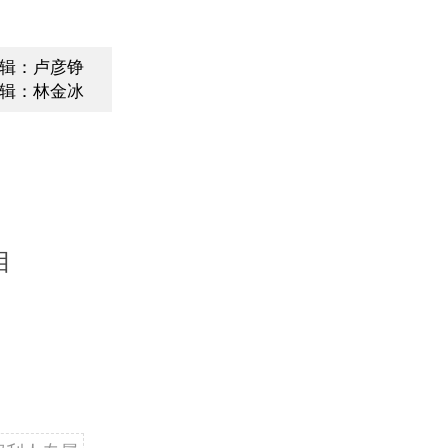
辑：卢彦铮
辑：林金冰
目