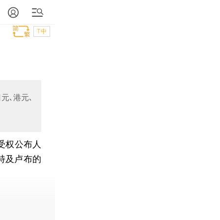
T中
元､港元､
受权公布人
吉特及卢布的