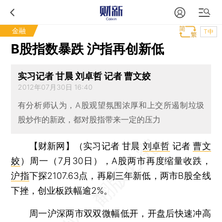
金融
T中
B股指数暴跌 沪指再创新低
实习记者 甘晨 刘卓哲 记者 曹文姣
2012年07月30日 16:40
有分析师认为，A股观望氛围浓厚和上交所遏制垃圾
股炒作的新政，都对股指带来一定的压力
【财新网】（实习记者 甘晨
刘卓哲
记者
曹文
姣
）
周一（7月30日），A股两市再度缩量收跌，
沪指
下探2107.63点，再刷三年新低，两市B股全线
下挫，创业板跌幅逾2%。
周一沪深两市双双微幅低开，开盘后快速冲高