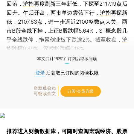
回落，
沪指
再度刷新三年新低，下探至2117.19点后
回升。午后开盘，两市单边震荡下行，
沪指
再探新
低，2107.63点，进一步逼近2100整数点大关。两
市B股全线下挫，上证B股跌幅5.64%，ST概念股几
乎全线跌停，拖累创业板下跌逾2%。截至收盘，
沪
指
跌幅0.89%，
深成指
跌幅0.18%。
本文共计1929字 订阅后继续阅读
登录
后获取已订阅的阅读权限
财新通会员
订阅/会员升级
可畅读全文
推荐进入
财新数据库
，可随时查阅宏观经济、股票