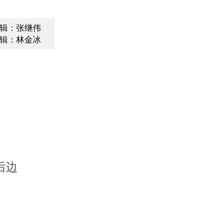
辑：张继伟
辑：林金冰
后边