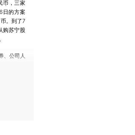
民币，三家
6日的方案
民币。到了7
认购苏宁股
。
券、公司人