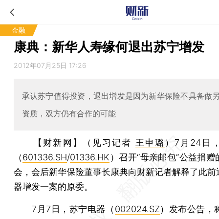
金融
康典：新华人寿缘何退出苏宁增发
2012年07月25日 17:26
承认苏宁值得投资，退出增发是因为新华保险不具备做
资质，双方仍有合作的可能
【财新网】（见习记者
王申璐
）
7月24日
（
601336.SH
/
01336.HK
）召开“母亲邮包”公益捐赠
会，会后新华保险董事长康典向财新记者解释了此前
器增发一案的原委。
7月7日，苏宁电器（
002024.SZ
）发布公告，称