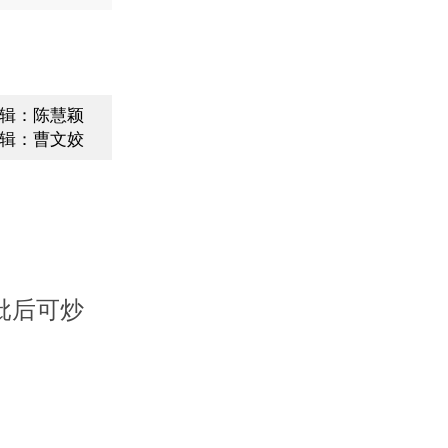
辑：陈慧颖
辑：曹文姣
批后可炒