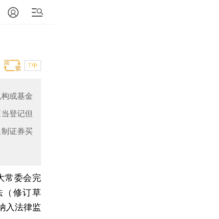
T中
机构或基金
应当登记但
限制证券买
大常委会完
法（修订草
纳入法律监