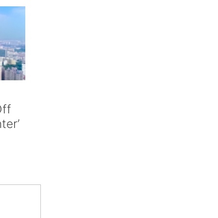
ff
nter’