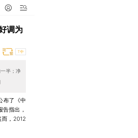
好调为
T中
的一半；净
期
公布了《中
报告指出，
，2012