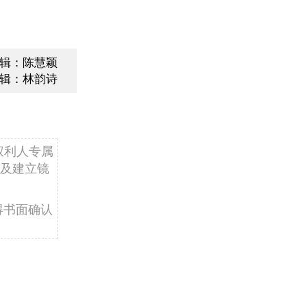
辑：陈慧颖
辑：林韵诗
权利人专属
及建立镜
得书面确认