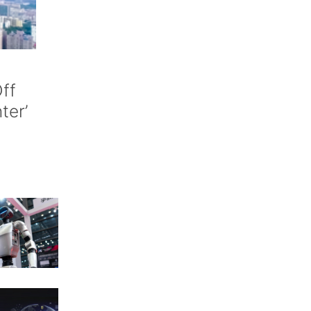
ff
nter’