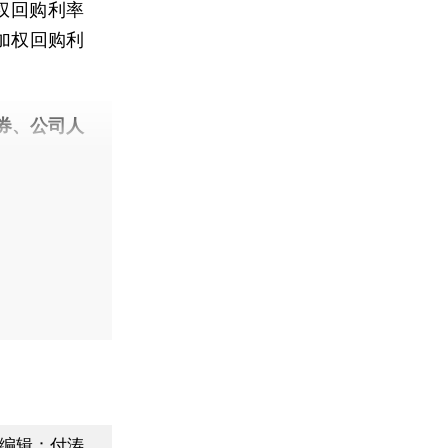
权回购利率
期加权回购利
券、公司人
编辑：付涛