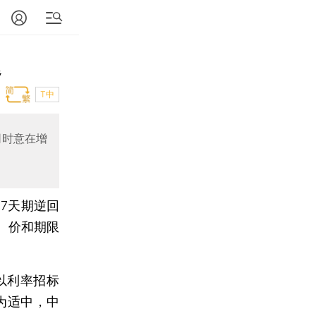
延
T中
同时意在增
元7天期逆回
、价和期限
以利率招标
为适中，中