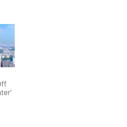
ff
nter’