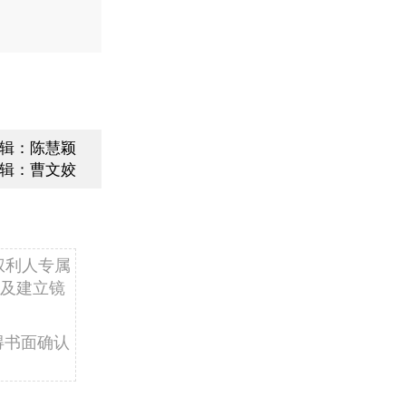
辑：陈慧颖
辑：曹文姣
权利人专属
及建立镜
得书面确认