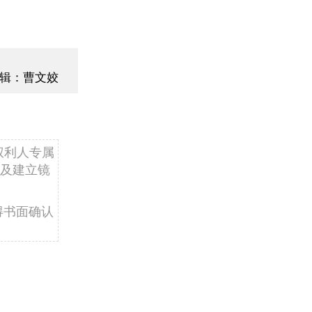
辑：曹文姣
权利人专属
及建立镜
得书面确认