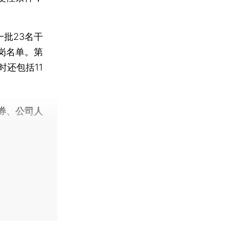
批23名干
岗名单。第
还包括11
券、公司人