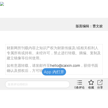
版面编辑：曹文姣
财新网所刊载内容之知识产权为财新传媒及/或相关权利人
专属所有或持有。未经许可，禁止进行转载、摘编、复制及
建立镜像等任何使用。
如有意愿转载，请发邮件至
hello@caixin.com
，获得书面
确认及授权后，方可转载。
App 内打开
发表评论得积分
推荐阅读
0
条评论
收藏
分享