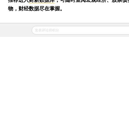
物，财经数据尽在掌握。
发表评论得积分
版面编
话题：
#支付宝
+关注
财新网所刊载内容之知识产权为财新传媒及/或相关
所有或持有。未经许可，禁止进行转载、摘编、复制
像等任何使用。
如有意愿转载，请发邮件至
hello@caixin.com
，获
及授权后，方可转载。