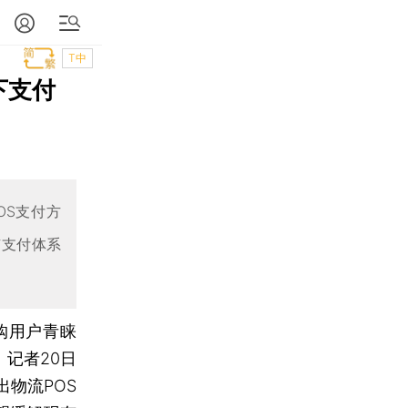
T中
下支付
OS支付方
有支付体系
购用户青睐
记者20日
物流POS