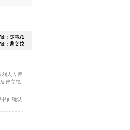
辑：陈慧颖
辑：曹文姣
权利人专属
及建立镜
得书面确认