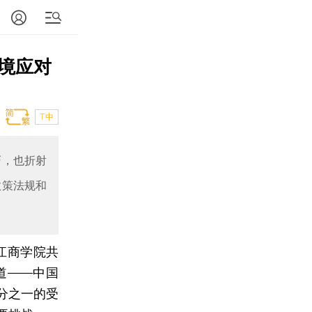
境应对
T中
巧，也折射
政策法规和
江商学院共
道——中国
分之一的受