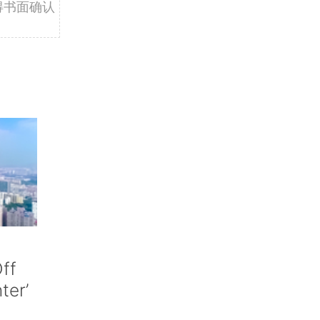
得书面确认
ff
nter’