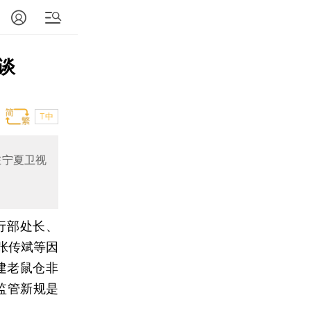
谈
T中
在宁夏卫视
行部处长、
张传斌等因
建老鼠仓非
监管新规是