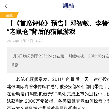
金融
【《首席评论》预告】邓智敏、李箐
“老鼠仓”背后的猫鼠游戏
2012年01月06日 14:27
1月6日晚分别于23时24分在第一财经电视、23时30分
首播
老鼠仓频频案发。2011年的最后一天，建行投
建银国际高管张传斌在总行被公安部经侦部门带走，
在帮助厦门翔鹭拟借壳ST黑化完成上市的过程中，
法获利约2000万元被捕。各类硕鼠究竟如何操盘？
否有效？猫鼠游戏背后谁是最终受害者？