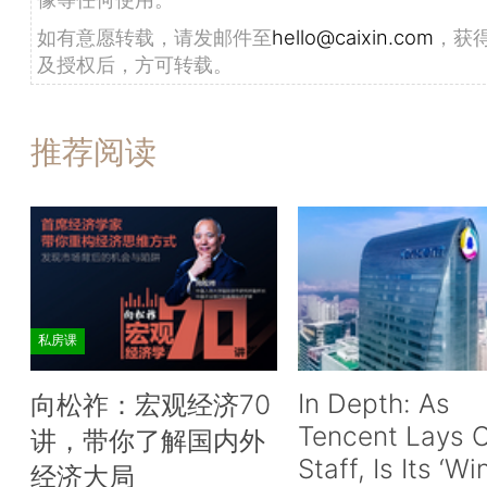
如有意愿转载，请发邮件至
hello@caixin.com
，获
及授权后，方可转载。
推荐阅读
私房课
In Depth: As
向松祚：宏观经济70
Tencent Lays O
讲，带你了解国内外
Staff, Is Its ‘Wi
经济大局