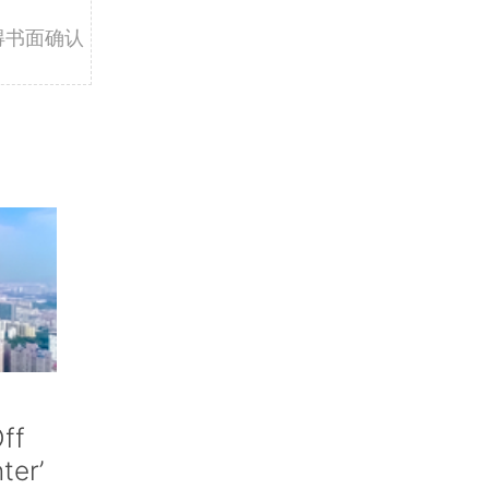
得书面确认
ff
nter’