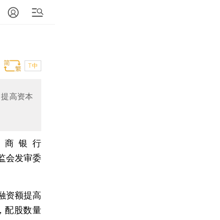
T中
，提高资本
招商银行
证监会发审委
融资额提高
改，配股数量