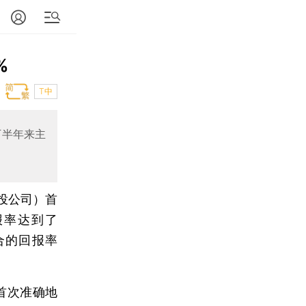
%
T中
下半年来主
投公司）首
报率达到了
合的回报率
首次准确地