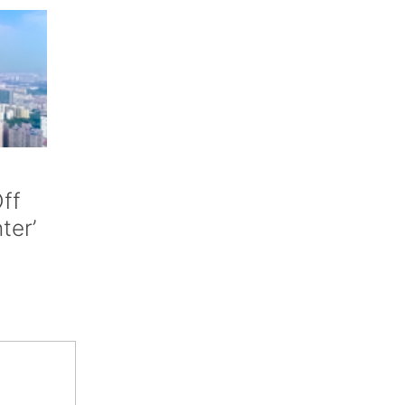
ff
nter’