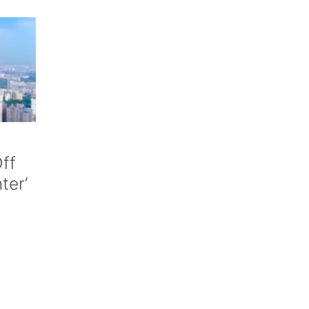
ff
nter’