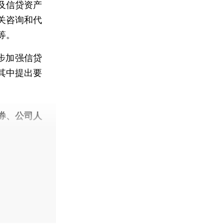
及信贷资产
关咨询和代
等。
步加强信贷
其中提出要
券、公司人