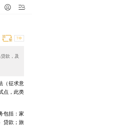
T中
品贷款，及
法（征求意
试点，此类
务包括：家
）贷款；旅