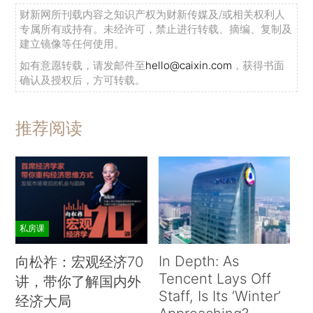
财新网所刊载内容之知识产权为财新传媒及/或相关权利人
专属所有或持有。未经许可，禁止进行转载、摘编、复制及
建立镜像等任何使用。
如有意愿转载，请发邮件至
hello@caixin.com
，获得书面
确认及授权后，方可转载。
推荐阅读
私房课
In Depth: As
向松祚：宏观经济70
Tencent Lays Off
讲，带你了解国内外
Staff, Is Its ‘Winter’
经济大局