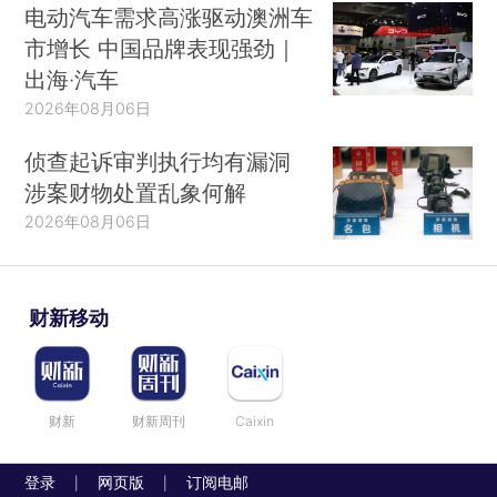
电动汽车需求高涨驱动澳洲车
市增长 中国品牌表现强劲｜
出海·汽车
2026年08月06日
侦查起诉审判执行均有漏洞
涉案财物处置乱象何解
2026年08月06日
财新移动
财新
财新周刊
Caixin
登录
网页版
订阅电邮
|
|