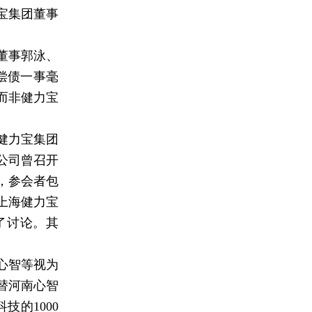
宝集团董事
董事郭泳、
偿债一事毫
而非健力宝
健力宝集团
公司曾召开
，参会者包
上海健力宝
了讨论。其
。
心智等视为
替河南心智
技的1000