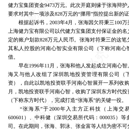
健力宝集团资金9473万元。此次开庭则缘于张海辩护
要求对其中一项涉及828万元的“挪用”指控提出新的
根据起诉书，2003年4月，张海因欠符秉三100万
上海健力宝有限公司以代健力宝集团支付保证金的名
定的账户划款828万元人民币。张海对符秉三的这笔
其私人控股的河南心智实业有限公司（下称河南心
借。
早在1996年11月，张海和他人发起成立河南心智
海又与他人改组了深圳凯地投资管理有限公司（
资），自此以凯地投资联手河南心智展开一系列收购。2
月，凯地投资联手河南心智，收购了深圳东方时代投
（下称东方时代），完成打造“张海系”的关键一役。
“张海系”于2000年入主方正科技（上海交
600601）、中科健（深圳交易所代码：000035）
司。在此期间，张海、郭泳、张金富等人结为密不可