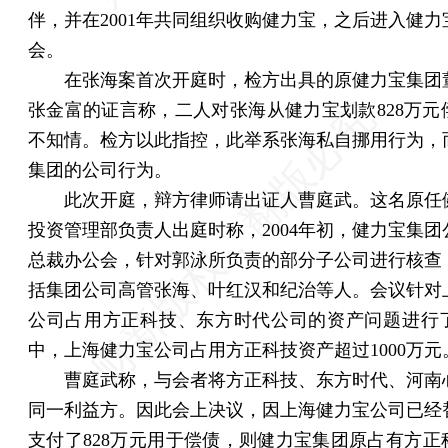
伴，并在2001年共同组织收购健力宝，之后进入健力
会。
在张海案首次开庭时，检方出具的原健力宝集团
张金富的证言称，二人对张海从健力宝划款828万元
不知情。检方以此指控，此举系张海私自挪用行为，
集团的公司行为。
此次开庭，辩方律师请出证人曹庭武。这名原任
投资管理部负责人出庭时称，2004年初，健力宝集团
总裁办公会，针对郭泳所负责的部分子公司进行核查
括集团公司高管张海、叶红汉和纪治等人。会议针对
公司占用方正科技、东方时代公司的资产问题进行
中，上海健力宝公司占用方正科技资产超过1000万元
曹庭武称，与会者将方正科技、东方时代、河南
同一利益方。因此会上决议，因上海健力宝公司已经
支付了828万元用于偿债，则健力宝集团原占有方正科