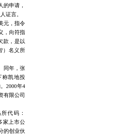
人的申请，
证人证言。
美元，指令
义，向符指
欠款，是以
智）名义所
。同年，张
下称凯地投
000年4
资有限公司
易所代码：
等多家上市公
分的创业伙