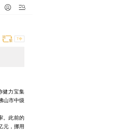
T中
称健力宝集
佛山市中级
审。此前的
亿元，挪用