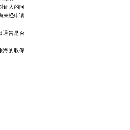
对证人的问
海未经申请
日通告是否
张海的取保