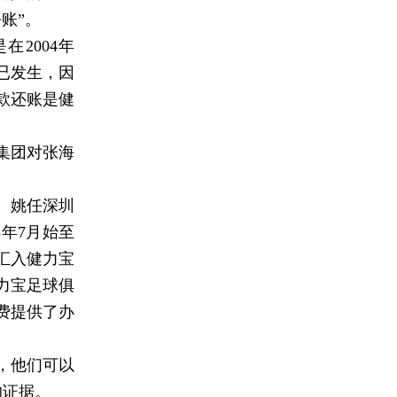
账”。
2004年
就已发生，因
款还账是健
集团对张海
。姚任深圳
年7月始至
别汇入健力宝
健力宝足球俱
费提供了办
，他们可以
的证据。