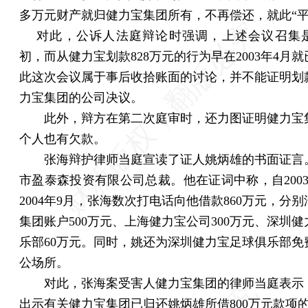
多万元财产就归健力宝集团所有，不再偿还，就此“平
对此，公诉人法庭辩论时强调，上述会议召集是在
初，而从健力宝划款828万元的行为早在2003年4月
此这次会议属于事后收拾账面的讨论，并不能证明划
力宝集团的公司决议。
此外，辩方在第二次庭审时，还力图证明健力宝
个人也有欠款。
张海辩护律师当庭宣读了证人姚炳雄的书面证言
市盈泰森投资有限公司总裁。他在证词中称，自2003
2004年9月，张海数次打电话向他借款860万元，分
集团账户500万元、上海健力宝公司300万元、深圳
乐部60万元。同时，姚还为深圳健力宝足球俱乐部免
公场所。
对此，张海案受害人健力宝集团的律师当庭表示
出示有关健力宝集团已归还姚炳雄所借800万元款项