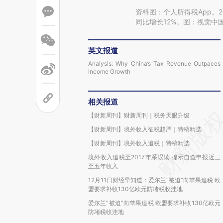
资料图：个人所得税App。2
同比增长12%。图：视觉中
英文报道
Analysis: Why China’s Tax Revenue Outpaces
Income Growth
相关报道
【财新周刊】财新周刊｜税务天眼升级
【财新周刊】境外收入征税趋严｜特稿精选
【财新周刊】境外收入追税｜特稿精选
境外收入追税至2017年系误读 提示自查申报近三
至五年收入
12月11日财经早知道：爱尔兰“被迫”向苹果追税 欧
盟要求补收130亿欧元防堵税收洼地
爱尔兰“被迫”向苹果追税 欧盟要求补收130亿欧元
防堵税收洼地