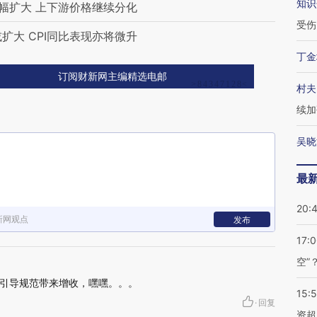
知识
涨幅扩大 上下游价格继续分化
受伤
扩大 CPI同比表现亦将微升
丁金
订阅财新网主编精选电邮
村夫
续加
吴晓
最
20:
新网观点
发布
17:
空”
引导规范带来增收，嘿嘿。。。
15:
·
回复
资超