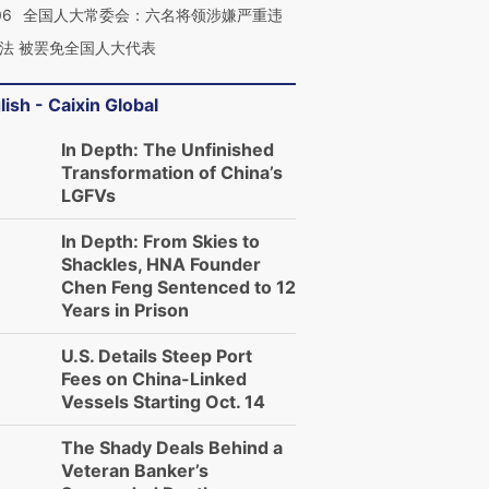
06
全国人大常委会：六名将领涉嫌严重违
法 被罢免全国人大代表
lish - Caixin Global
In Depth: The Unfinished
Transformation of China’s
LGFVs
In Depth: From Skies to
Shackles, HNA Founder
Chen Feng Sentenced to 12
Years in Prison
U.S. Details Steep Port
Fees on China-Linked
Vessels Starting Oct. 14
The Shady Deals Behind a
Veteran Banker’s