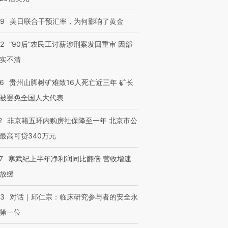
09
美日联合干预汇率，为何影响了黄金
32
“90后”农民工讨薪涉刑案发回重审 因部
实不清
36
贵州山脚树矿难致16人死亡近三年 矿长
被罢免全国人大代表
2
非京籍五环内购房社保降至一年 北京市公
最高可贷340万元
7
寒武纪上半年净利润同比翻倍 营收增速
放缓
53
对话｜邱仁宗：临床研究参与者的安全永
第一位