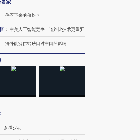
新名家
：
停不下来的价格？
恒
：
中美人工智能竞争：道路比技术更重要
：
海外能源供给缺口对中国的影响
频
客
：
多看少动