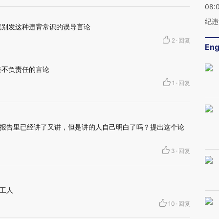
08:
纪违
就别发这种违背常识的误导言论
2
·
回复
Eng
表不负责任的言论
1
·
回复
报告里已经讲了又讲，但是讲的人自己明白了吗？提出这个论
3
·
回复
工人
10
·
回复