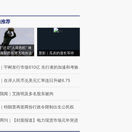
辑推荐
侵”还是“人道危机” 难
撕裂西班牙飞地休达
显影｜瓜农的漫长等待
｜
宇树发行市值610亿 先行者的加速和考验
｜
在岸人民币兑美元汇率连日升破6.75
我闻
｜
艾路明及多名股东被拘
｜
特朗普再签两份行政令限制出生公民权
周刊
｜
【封面报道】电力现货市场元年突进