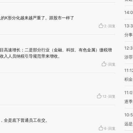
14:
入的K形分化越来越严重了。跟股市一样了
13:
2
·
回复
分事
12:
目高速增长；二是部分行业（金融、科技、有色金属）缴税增
收入人员纳税引导规范带来增收。
涉罪
·
回复
11:1
积金
11:0
12
·
回复
逐季
10:
，全是底下普通员工在交。
远是
6
·
回复