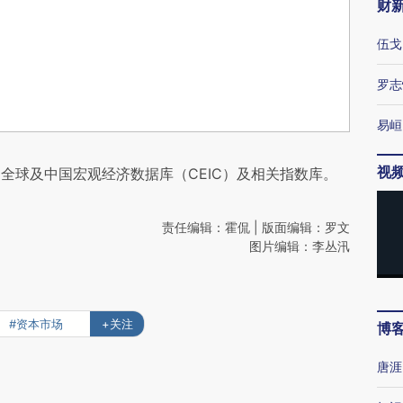
财
伍戈
罗志
易峘
视
全球及中国宏观经济数据库（CEIC）及相关指数库。
责任编辑：霍侃 | 版面编辑：罗文
图片编辑：李丛汛
#资本市场
+关注
博
唐涯