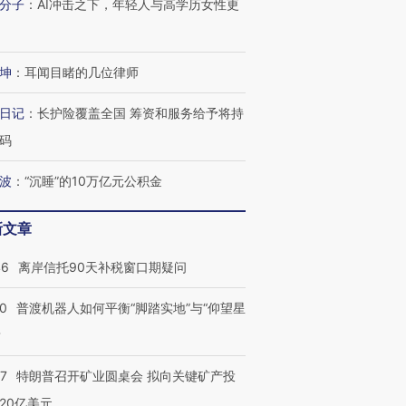
分子
：
AI冲击之下，年轻人与高学历女性更
坤
：
耳闻目睹的几位律师
日记
：
长护险覆盖全国 筹资和服务给予将持
码
波
：
“沉睡”的10万亿元公积金
新文章
46
离岸信托90天补税窗口期疑问
00
普渡机器人如何平衡“脚踏实地”与“仰望星
？
57
特朗普召开矿业圆桌会 拟向关键矿产投
20亿美元