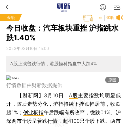
金融
试听
T中
今日收盘：汽车板块重挫 沪指跳水
跌1.40%
2023年03月10日 15:00
A股上演普跌行情，港股恒科指盘中大跌4%
原图
行情数据由财新数据提供
【财新网】
3月10日，
A股
主要指数均明显低
开，随后走势分化，
沪指
持续下挫跌幅居前，收跌
超1%；
创业板指
午后跌幅有所收窄，微跌0.1%。沪
深两市个股呈普跌行情，超4100只个股下跌。两市