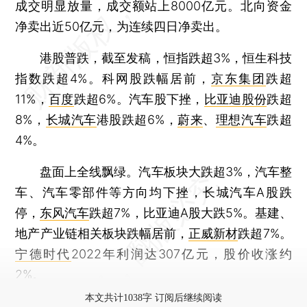
成交明显放量，成交额站上8000亿元。北向资金
净卖出近50亿元，为连续四日净卖出。
港股普跌，截至发稿，恒指跌超3%，恒生科技
指数跌超4%。科网股跌幅居前，
京东集团
跌超
11%，
百度
跌超6%。汽车股下挫，
比亚迪股份
跌超
8%，
长城汽车
港股跌超6%，
蔚来
、
理想汽车
跌超
4%。
盘面上全线飘绿。汽车板块大跌超3%，汽车整
车、汽车零部件等方向均下挫，长城汽车A股跌
停，
东风汽车
跌超7%，比亚迪A股大跌5%。基建、
地产产业链相关板块跌幅居前，
正威新材
跌超7%。
宁德时代
2022年利润达307亿元，股价收涨约
2%。
本文共计1038字 订阅后继续阅读