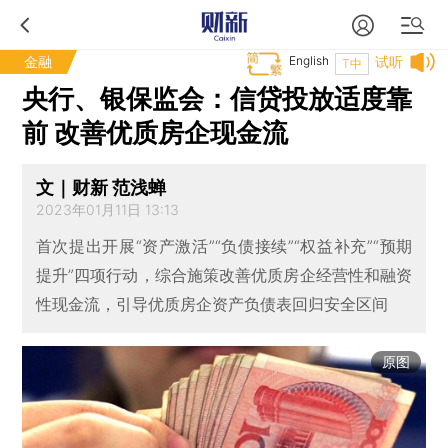
金融
English
试听
T中
央行、银保监会：信贷投放适度靠
前 改善优质房企现金流
文｜财新 范浅蝉
2023年01月11日 13:13
首次提出开展“资产激活”“负债接续”“权益补充”“预期
提升”四项行动，综合施策改善优质房企经营性和融资
性现金流，引导优质房企资产负债表回归安全区间
原图