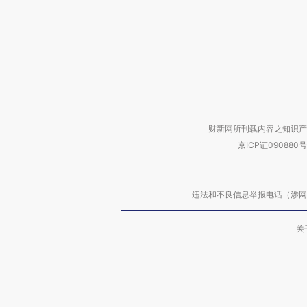
财新网所刊载内容之知识产
京ICP证090880号
违法和不良信息举报电话（涉网络暴力有
关