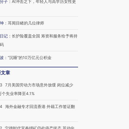
分子
：
AI冲击之下，年轻人与高学历女性更
坤
：
耳闻目睹的几位律师
日记
：
长护险覆盖全国 筹资和服务给予将持
码
波
：
“沉睡”的10万亿元公积金
新文章
43
7月美国劳动力市场意外放缓 岗位减少
3万个失业率降至4.1%
14
海外金融专才回流香港 外籍工作签证翻
跨国走私7万
视线｜被称为“蟑螂”的印
视线｜“入侵”还是“人道危
2
宁德时代宜春锂矿仍处停产状态 其动向