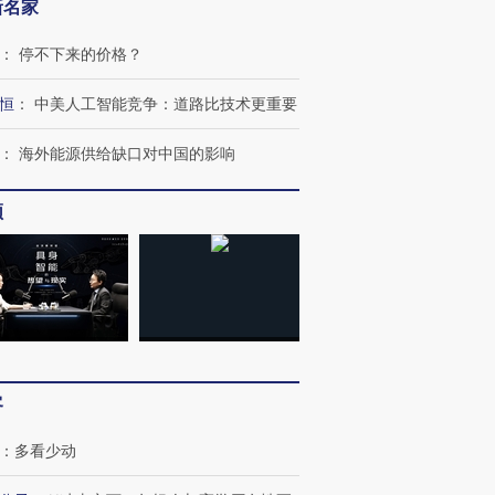
新名家
：
停不下来的价格？
恒
：
中美人工智能竞争：道路比技术更重要
：
海外能源供给缺口对中国的影响
频
客
：
多看少动