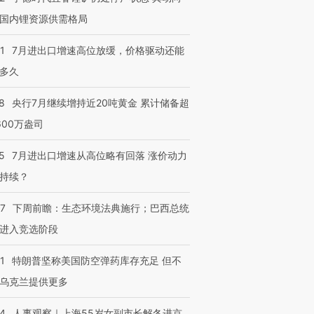
检体内含3种
度Z世代 用街头抗争将教
机”？难民潮撕裂西班牙
秘鲁纳斯
国内锂资源供需格局
育部长拱下台
飞地休达
13人遇难
1
7月进出口增速高位放缓，价格驱动还能
多久
进第四届链博
【商旅对话】华住集团
8
央行7月继续增持近20吨黄金 累计储备超
技“链”接产
【特别呈现】寻找100种
CFO：不靠规模取胜，华
【特别呈
600万盎司
有意思的生活方式·第三对
住三大增长引擎是什么？
有意思的
5
7月进出口增速从高位略有回落 涨价动力
持续？
07
下周前瞻：生态环境法典施行；巴西总统
进入竞选阶段
1
特朗普坚称美国防空弹药库存充足 但不
乌克兰提供更多
24
人事观察｜上海55岁女副市长解冬进京