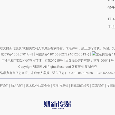
候任
17:
手祖
权为财新传媒及/或相关权利人专属所有或持有。未经许可，禁止进行转载、摘编、
京ICP备10026701号-8
|
网信算备110105862729401250013号
|
京公网安备 11
广播电视节目制作经营许可证：京第01015号
|
出版物经营许可证：第直100013号
Copyright 财新网 All Rights Reserved 版权所有 复制必究
害信息举报、未成年人举报、谣言信息）：010-85905050 13195200605 举报邮
于我们
|
加入我们
|
啄木鸟公益基金会
|
意见与反馈
|
提供新闻线索
|
联系我们
|
友情