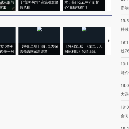
二战沉船与
于“塑料烤箱” 高温引发健
术：是什么让中产们甘
粒摇头丸 尿
露出
康危机
心“花钱找虐”？
毒品
影响
19:5
持续
【推广】走
19:1
找100种
【特别呈现】澳门全力探
【特别呈现】《东莞，人
会，让数智科
过7
式·第一对
索葡语国家新渠道
间便利店》倾情上线
业
19:1
能否
19:
大选
19:0
会向
18: