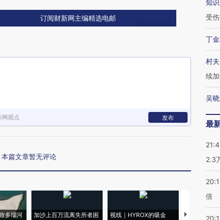
知识
受伤
订阅财新网主编精选电邮
丁金
村夫
续加
吴晓
新网观点
发布
最
21:
本篇文章暂无评论
2.
20:
倍
致多瑙河
加沙上百万流离失所者困
视线｜HYROX的吸金
马航飞行员
20:1