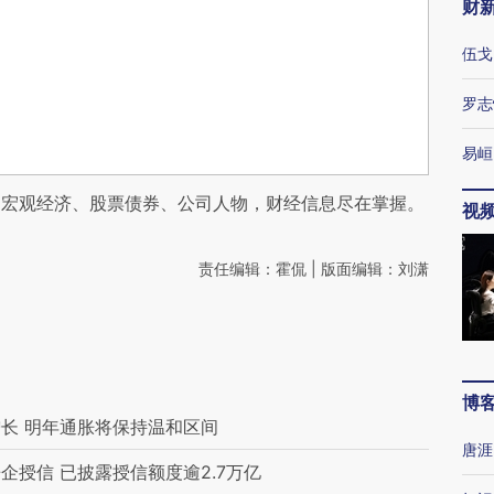
财
伍戈
罗志
易峘
阅宏观经济、股票债券、公司人物，财经信息尽在掌握。
视
责任编辑：霍侃 | 版面编辑：刘潇
博
长 明年通胀将保持温和区间
唐涯
授信 已披露授信额度逾2.7万亿