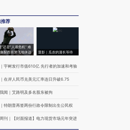
辑推荐
侵”还是“人道危机” 难
撕裂西班牙飞地休达
显影｜瓜农的漫长等待
｜
宇树发行市值610亿 先行者的加速和考验
｜
在岸人民币兑美元汇率连日升破6.75
我闻
｜
艾路明及多名股东被拘
｜
特朗普再签两份行政令限制出生公民权
周刊
｜
【封面报道】电力现货市场元年突进