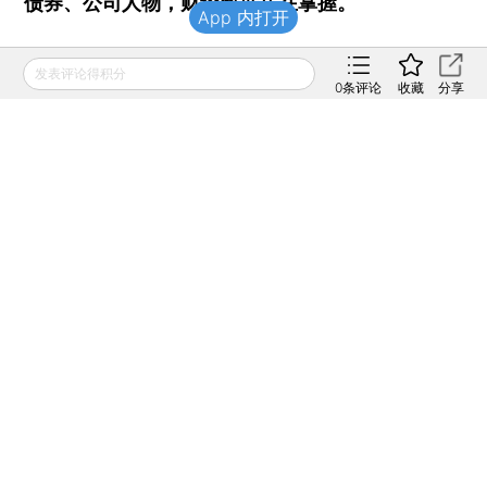
债券、公司人物，财经数据尽在掌握。
App 内打开
发表评论得积分
责任编辑：陈慧颖 | 版面编辑：井豫涵
0
条评论
收藏
分享
财新网所刊载内容之知识产权为财新传媒及/或相关权利人
专属所有或持有。未经许可，禁止进行转载、摘编、复制及
建立镜像等任何使用。
如有意愿转载，请发邮件至
hello@caixin.com
，获得书面
确认及授权后，方可转载。
免费订阅财新网主编精选版电邮
订阅