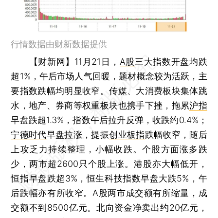
行情数据由财新数据提供
【财新网】
11月21日，
A股
三大指数开盘均跌
超1%，午后市场人气回暖，题材概念较为活跃，主
要指数跌幅均明显收窄。传媒、大消费板块集体跳
水，地产、券商等权重板块也携手下挫，拖累
沪指
早盘跌超1.3%，指数午后拉升反弹，收跌约0.4%；
请求超时
宁德时代
早盘拉涨，提振
创业板指
跌幅收窄，随后
上攻乏力持续整理，小幅收跌。个股方面涨多跌
少，两市超2600只个股上涨。港股亦大幅低开，
恒指早盘跌超3%，恒生科技指数早盘大跌5%，午
后跌幅亦有所收窄。A股两市成交额有所缩量，成
交额不到8500亿元。北向资金净卖出约20亿元，