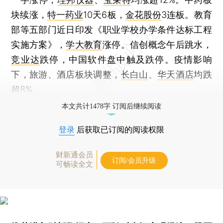
块续涨，
特一药业
10天6板，
金花股份
3连板。教育
部等五部门近日印发《职业学校办学条件达标工程
实施方案》，
学大教育
涨停。信创概念午后跳水，
竞业达
跌停，中国软件盘中触及跌停。疫情影响
下，旅游、酒店板块调整，
长白山
、
华天酒店
均跌
超8%。
本文共计1478字 订阅后继续阅读
登录
后获取已订阅的阅读权限
财新通会员
订阅/会员升级
可畅读全文