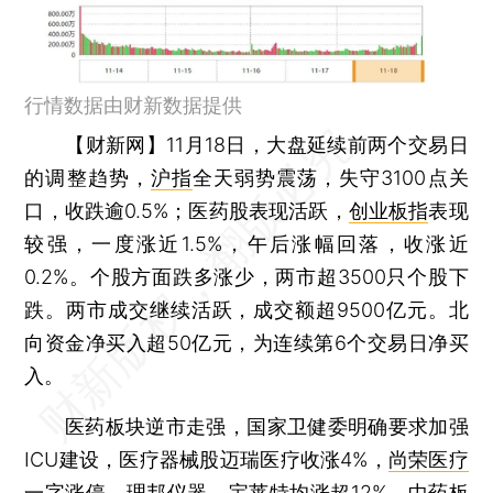
行情数据由财新数据提供
【财新网】
11月18日，大盘延续前两个交易日
的调整趋势，
沪指
全天弱势震荡，失守3100点关
口，收跌逾0.5%；医药股表现活跃，
创业板指
表现
较强，一度涨近1.5%，午后涨幅回落，收涨近
0.2%。个股方面跌多涨少，两市超3500只个股下
跌。两市成交继续活跃，成交额超9500亿元。北
向资金净买入超50亿元，为连续第6个交易日净买
入。
医药板块逆市走强，国家卫健委明确要求加强
ICU建设，医疗器械股迈瑞医疗收涨4%，
尚荣医疗
一字涨停，
理邦仪器
、
宝莱特
均涨超12%。中药板