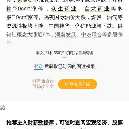
神
“20cm”涨停，
众生药业
、
盘龙药业
等多
股“10cm”涨停。隔夜国际油价大跌，煤炭、油气等
资源性板块下挫，
中国神华
、
兖矿能源
均下跌。供
销社概念大涨近6%，
湖南发展
、
中农联合
等多股涨
停。
本文共计1556字 订阅后继续阅读
登录
后获取已订阅的阅读权限
财新通会员
订阅/会员升级
可畅读全文
推荐进入
财新数据库
，可随时查阅宏观经济、股票