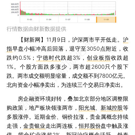
行情数据由财新数据提供
【财新网】
11月9日，沪深两市平开低走。
沪
指
早盘小幅冲高后回落，退守至3050点附近，收
跌约0.5%；
宁德时代
跌超3%，
创业板指
收跌超
1%。个股方面跌多涨少，两市超2600只个股下
跌。两市成交额明显缩量，成交额不到7800亿元。
北向资金小幅净卖出，为连续三个交易日净卖出。
房企融资环境好转，叠加北京部分地区调整限
购政策，地产板块领涨两市，
阳光城
、
新城控股
等
多股涨停。近期金价、铜价拉涨，贵金属概念持续
走强，
金贵银业
走出两连板，
恒邦股份
盘中触及涨
停，
紫金矿业
涨超2%。新冠治疗概念活跃，
舒泰