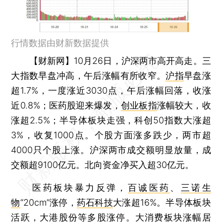
行情数据由财新数据提供
【财新网】
10月26日，沪深两市高开高走。三
大指数早盘冲高，午后涨幅有所收窄。
沪指
早盘涨
超1.7%，一度涨近3030点，午后涨幅回落，收涨
近0.8%；医药股迎来爆发，
创业板指
涨幅较大，收
涨超2.5%；半导体板块走强，科创50指数大涨超
3%，收复1000点。个股方面涨多跌少，两市超
4000只个股上涨。沪深两市成交额明显放量，成
交额超9100亿元。北向资金净买入超30亿元。
医药板块暴力反弹，
百诚医药
、
三诺生
物
“20cm”涨停，
药石科技
大涨超16%。半导体板块
活跃，
大港股份
等多股涨停。大消费板块涨幅居