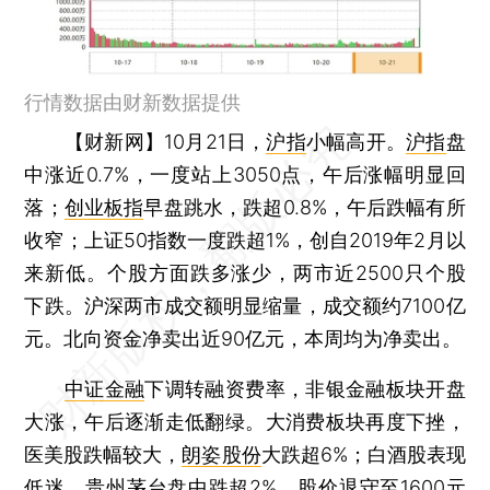
行情数据由财新数据提供
【财新网】
10月21日，
沪指
小幅高开。
沪指
盘
中涨近0.7%，一度站上3050点，午后涨幅明显回
落；
创业板指
早盘跳水，跌超0.8%，午后跌幅有所
收窄；上证50指数一度跌超1%，创自2019年2月以
来新低。个股方面跌多涨少，两市近2500只个股
下跌。沪深两市成交额明显缩量，成交额约7100亿
元。北向资金净卖出近90亿元，本周均为净卖出。
中证金融
下调转融资费率，非银金融板块开盘
大涨，午后逐渐走低翻绿。大消费板块再度下挫，
医美股跌幅较大，
朗姿股份
大跌超6%；白酒股表现
低迷，
贵州茅台
盘中跌超2%，股价退守至1600元