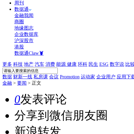
周刊
数据通
金融我闻
商圈
地缘图志
企业数据库
沪深股市
港股
数据通Claw🦞
更多
科技
地产
汽车
消费
能源
健康
环科
民生
ESG
数字说
比
数据
财新一线
私房课
会议
Promotion
运动家
企业用户
应用下
金融
>
要闻
>
正文
0
发表评论
分享到微信朋友圈
新浪转发