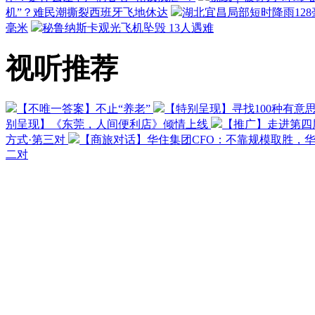
机”？难民潮撕裂西班牙飞地休达
湖北宜昌局部短时降雨128毫
毫米
秘鲁纳斯卡观光飞机坠毁 13人遇难
视听推荐
【不唯一答案】不止“养老”
【特别呈现】寻找100种有意
别呈现】《东莞，人间便利店》倾情上线
【推广】走进第四
方式·第三对
【商旅对话】华住集团CFO：不靠规模取胜，
二对