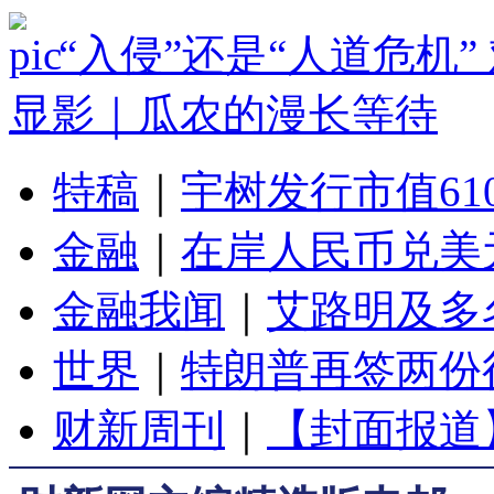
“入侵”还是“人道危机
显影｜瓜农的漫长等待
特稿
｜
宇树发行市值61
金融
｜
在岸人民币兑美元
金融我闻
｜
艾路明及多
世界
｜
特朗普再签两份
财新周刊
｜
【封面报道