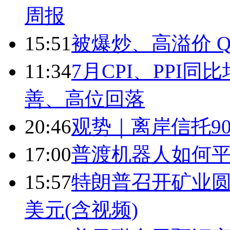
周报
15:51
被爆炒、高溢价 Q
11:34
7月CPI、PPI同
善、高位回落
20:46
观势｜离岸信托9
17:00
普渡机器人如何平
15:57
特朗普召开矿业圆
美元(含视频)