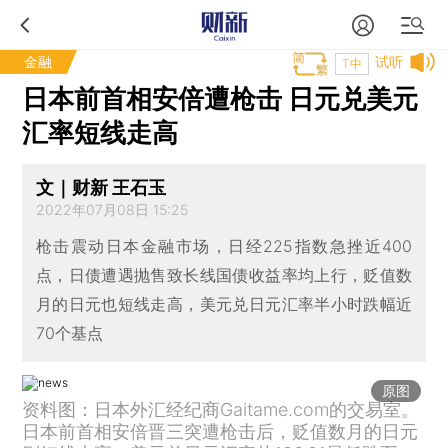
金融
试听
T中
日本前首相安倍遭枪击 日元兑美元
汇率短线走高
文｜财新 王石玉
2022年07月08日 15:25
枪击震动日本金融市场，日经225指数急挫近400
点，日债遭遇抛售致长线国债收益率均上行，贬值数
月的日元也短线走高，美元兑日元汇率半小时跌幅近
70个基点
原图
资料图：日本外汇经纪商Gaitame.com的交易室。
日本前首相安倍晋三突遭枪击后，贬值数月的日元