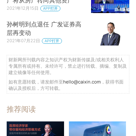
产将从房产转向其他资产
2021年12月15日
APP打开
孙树明到点退任 广发证券高
层再变动
2021年07月22日
APP打开
财新网所刊载内容之知识产权为财新传媒及/或相关权利人
专属所有或持有。未经许可，禁止进行转载、摘编、复制及
建立镜像等任何使用。
如有意愿转载，请发邮件至
hello@caixin.com
，获得书面
确认及授权后，方可转载。
推荐阅读