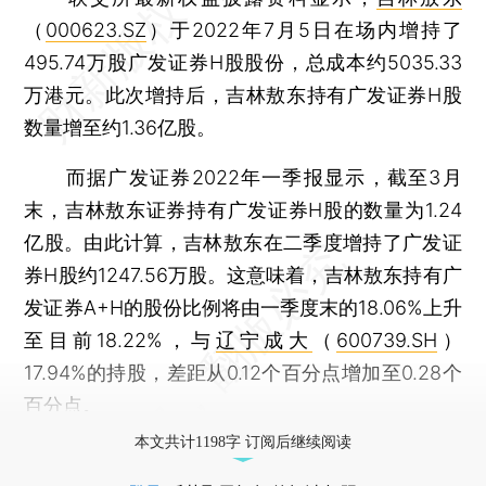
（
000623.SZ
）于2022年7月5日在场内增持了
495.74万股广发证券H股股份，总成本约5035.33
万港元。此次增持后，吉林敖东持有广发证券H股
数量增至约1.36亿股。
而据广发证券2022年一季报显示，截至3月
末，吉林敖东证券持有广发证券H股的数量为1.24
亿股。由此计算，吉林敖东在二季度增持了广发证
券H股约1247.56万股。这意味着，吉林敖东持有广
发证券A+H的股份比例将由一季度末的18.06%上升
至目前18.22%，与
辽宁成大
（
600739.SH
）
17.94%的持股，差距从0.12个百分点增加至0.28个
百分点。
本文共计1198字 订阅后继续阅读