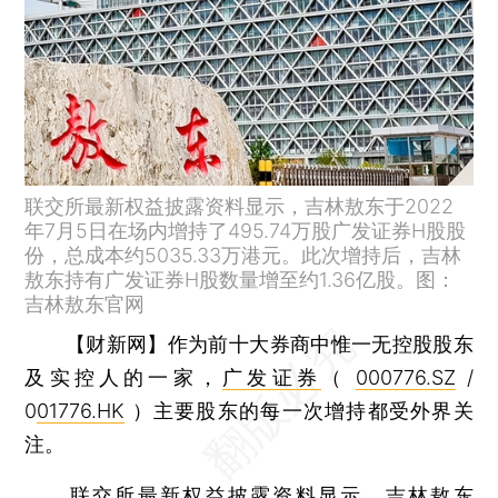
联交所最新权益披露资料显示，吉林敖东于2022
年7月5日在场内增持了495.74万股广发证券H股股
份，总成本约5035.33万港元。此次增持后，吉林
敖东持有广发证券H股数量增至约1.36亿股。图：
吉林敖东官网
【财新网】
作为前十大券商中惟一无控股股东
及实控人的一家，
广发证券
（
000776.SZ
/
0
01776.HK
）主要股东的每一次增持都受外界关
注。
联交所最新权益披露资料显示，
吉林敖东