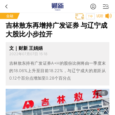
金融
试听
T中
吉林敖东再增持广发证券 与辽宁成
大股比小步拉开
文｜财新 王娟娟
2022年07月07日 15:18
吉林敖东持有广发证券A+H的股份比例将由一季度末
的18.06%上升至目前18.22%，与辽宁成大的差距从
0.12个百分点增加至0.28个百分点
原图