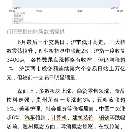
行情数据由财新数据提供
6月最后一个交易日，沪市低开高走。三大指
数震荡拉升，
创业板指
盘中涨超2%，
沪指
一度收复
3400点。各指数尾盘涨幅略有收窄，但仍均涨超
1%。沪深两市成交额连续第六个交易日站上万亿
元，但较前一交易日明显缩量。
盘面上，多数板块上涨。
商贸零售
领涨。
食品
饮料
走强，
贵州茅台
一度涨超3%，
五粮液
涨超
5%。
美容护理
、
社会服务
等涨幅居前，
中国中免
涨
超6%。
汽车
领跌，
计算机
、
建筑装饰
、
钢铁
等跌幅
居前。题材概念方面，啤酒概念领涨，在线旅游、