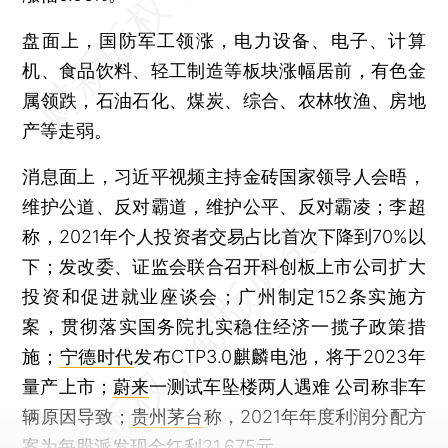
盘面上，国防军工领涨，电力设备、电子、计算
机、食品饮料、轻工制造等板块涨幅居前，有色金
属领跌，石油石化、煤炭、综合、农林牧渔、房地
产等走弱。
消息面上，习近平视频主持金砖国家领导人会晤，
维护公道、反对霸道，维护公平、反对霸凌；李超
称，2021年个人投资者交易占比首次下降到70%以
下；发改委、证监会联合召开科创板上市公司扩大
投资和促进就业座谈会；广州制定152条实施方
案，贯彻落实国务院扎实稳住经济一揽子政策措
施；
宁德时代
发布CTP3.0麒麟电池，将于2023年
量产上市；
蔚来
一测试车坠楼两人遇难 公司称非车
辆原因导致；
贵州茅台
称，2021年年度利润分配方
案为每股派发现金红利21.675元。