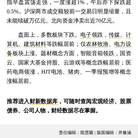
指早盘震荡走强，一度涨超1%，午后亦下探跌超
0.5%。沪深两市成交额较前一交易日明显缩量，且
未能续破万亿元。北向资金净卖出近70亿元。
盘面上，多数板块下跌。
电子
领跌，
传媒
、
计
算机
、
建筑材料
等跌幅居前；仅
农林牧渔
、
电力设
备
板块上涨。题材概念方面，智能音箱领跌，国资
云、国家大基金持股、云游戏等概念跌幅居前；医
药电商领涨，HJT电池、猪肉、一季报预增等概念
涨幅居前。
推荐进入
财新数据库
，可随时查阅宏观经济、股票
债券、公司人物，财经数据尽在掌握。
责任编辑：陈慧颖 | 版面编辑：井豫涵