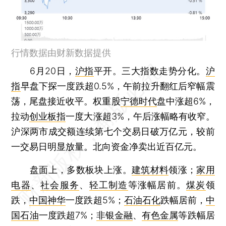
行情数据由财新数据提供
6月20日，
沪指
平开。三大指数走势分化。
沪
指
早盘下探一度跌超0.5%，午前拉升翻红后窄幅震
荡，尾盘接近收平。权重股
宁德时代
盘中涨超6%，
拉动
创业板指
一度大涨超3%，午后涨幅略有收窄。
沪深两市成交额连续第七个交易日破万亿元，较前
一交易日明显放量。北向资金净卖出近百亿元。
盘面上，多数板块上涨。
建筑材料
领涨；
家用
电器
、
社会服务
、
轻工制造
等涨幅居前。
煤炭
领
跌，
中国神华
一度跌超5%；
石油石化
跌幅居前，
中
国石油
一度跌超7%；
非银金融
、
有色金属
等跌幅居