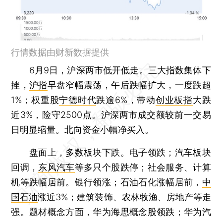
行情数据由财新数据提供
6月9日，沪深两市低开低走。三大指数集体下
挫，
沪指
早盘窄幅震荡，午后跌幅扩大，一度跌超
1%；权重股
宁德时代
跌逾6%，带动
创业板指
大跌
近3%，险守2500点。沪深两市成交额较前一交易
日明显缩量。北向资金小幅净买入。
盘面上，多数板块下跌。电子领跌；汽车板块
回调，
东风汽车
等多只个股跌停；社会服务、计算
机等跌幅居前。银行领涨；石油石化涨幅居前，
中
国石油
涨近3%；建筑装饰、农林牧渔、房地产等走
强。题材概念方面，华为海思概念股领跌；华为汽