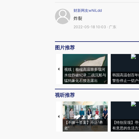
财新网友wNiLdd
炸裂
2022-05-18 10:03 · 广东
图片推荐
视线｜极端高温致多瑙河
水位跌破纪录 二战沉船与
韩国高温创百年
猛犸象化石接连露出
警告停止一切户
视听推荐
【不唯一答案】不止“养
【特别呈现】寻
老”
有意思的生活方