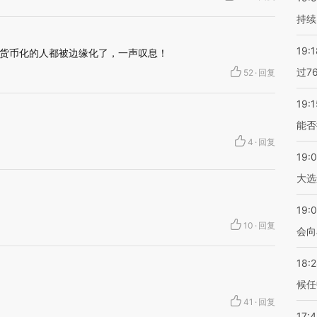
持续
19:1
货币化的人都被边缘化了，一声叹息！
过7
52
·
回复
19:1
能否
4
·
回复
19:
大选
19:0
10
·
回复
会向
18:
候任
41
·
回复
17: