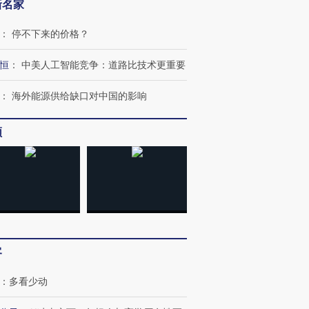
新名家
：
停不下来的价格？
恒
：
中美人工智能竞争：道路比技术更重要
：
海外能源供给缺口对中国的影响
频
客
：
多看少动