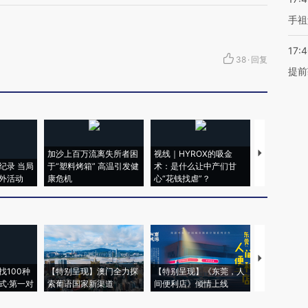
手祖
17:
38
·
回复
提前
加沙上百万流离失所者困
视线｜HYROX的吸金
马航飞行员
纪录 当局
于“塑料烤箱” 高温引发健
术：是什么让中产们甘
粒摇头丸 尿
外活动
康危机
心“花钱找虐”？
毒品
【推广】走
找100种
【特别呈现】澳门全力探
【特别呈现】《东莞，人
会，让数智科
式·第一对
索葡语国家新渠道
间便利店》倾情上线
业