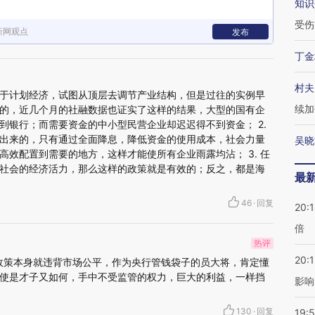
知识
受伤
新网观点
发布
丁金
村夫
类似于计划经济，试图从顶层去调节产业结构，但是过往的实例早
续加
的，近几个月的社融数据也证实了这样的结果，大型的国有企
到银行；而需要资金的中小型民营企业却迟迟得不到资金； 2.
出来的，只有通过全面降息，降低资金的使用成本，社会力量
吴晓
高效配置到需要的地方，这样才能使所有企业雨露均沾； 3. 任
社会的经济活力，那么这样的政策就是有效的；反之，都是海
最
46
·
回复
20:
倍
热评
20:1
类的政策本身就违背市场公平，作为央行管钱袋子的员大将，肯定懂
使是才子又如何，手中不受监管的权力，巨大的利益，一样挡
影响
130
·
回复
19:5