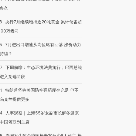
多久
8
央行7月继续增持近20吨黄金 累计储备超
600万盎司
5
7月进出口增速从高位略有回落 涨价动力
持续？
07
下周前瞻：生态环境法典施行；巴西总统
进入竞选阶段
1
特朗普坚称美国防空弹药库存充足 但不
乌克兰提供更多
24
人事观察｜上海55岁女副市长解冬进京
中国侨联副主席
45
泰国发生致命校园枪击案至少6人死亡 枪