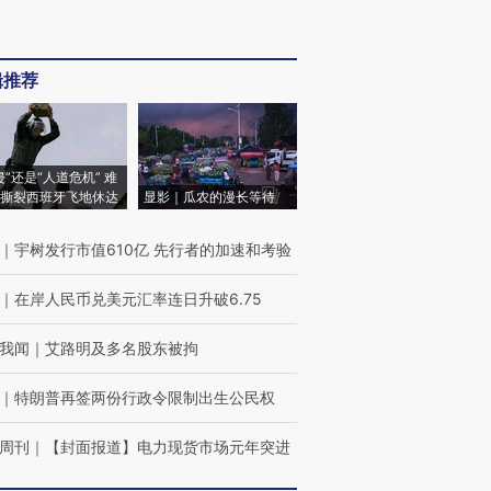
辑推荐
侵”还是“人道危机” 难
撕裂西班牙飞地休达
显影｜瓜农的漫长等待
｜
宇树发行市值610亿 先行者的加速和考验
｜
在岸人民币兑美元汇率连日升破6.75
我闻
｜
艾路明及多名股东被拘
｜
特朗普再签两份行政令限制出生公民权
周刊
｜
【封面报道】电力现货市场元年突进