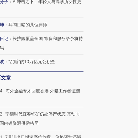
分子
：
AI冲击之下，年轻人与高学历女性更
坤
：
耳闻目睹的几位律师
日记
：
长护险覆盖全国 筹资和服务给予将持
码
波
：
“沉睡”的10万亿元公积金
新文章
14
海外金融专才回流香港 外籍工作签证翻
2
宁德时代宜春锂矿仍处停产状态 其动向
国内锂资源供需格局
1
7月进出口增速高位放缓，价格驱动还能