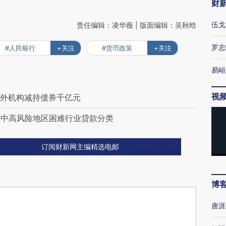
财
伍戈
责任编辑：凌华薇 | 版面编辑：吴秋晗
罗志
#人民银行
+关注
#货币政策
+关注
易峘
视
境外机构减持债券千亿元
调中高风险地区困难行业贷款分类
订阅财新网主编精选电邮
博
唐涯