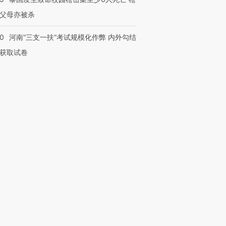
父母亦被杀
40
河南“三支一扶”考试规模化作弊 内外勾结
获取试卷
跨国走私7万
视线｜被称为“蟑螂”的印
视线｜“入侵”还是“人道危
检体内含3种
度Z世代 用街头抗争将教
机”？难民潮撕裂西班牙
秘鲁纳斯
育部长拱下台
飞地休达
13人遇难
进第四届链博
【商旅对话】华住集团
技“链”接产
【特别呈现】寻找100种
CFO：不靠规模取胜，华
【特别呈
有意思的生活方式·第三对
住三大增长引擎是什么？
有意思的