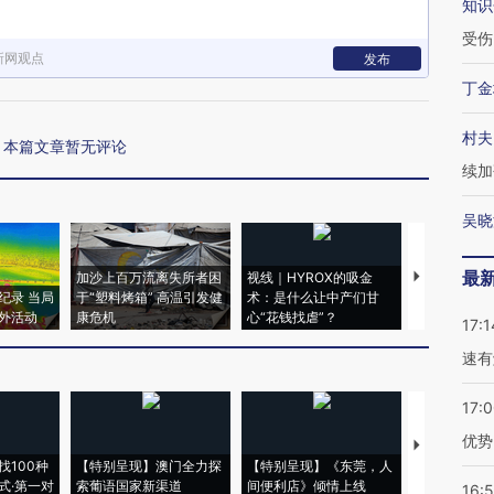
知识
受伤
新网观点
发布
丁金
村夫
本篇文章暂无评论
续加
吴晓
最
加沙上百万流离失所者困
视线｜HYROX的吸金
马航飞行员
纪录 当局
于“塑料烤箱” 高温引发健
术：是什么让中产们甘
粒摇头丸 尿
外活动
康危机
心“花钱找虐”？
毒品
17:1
速有
17:
优势
【推广】走
找100种
【特别呈现】澳门全力探
【特别呈现】《东莞，人
会，让数智科
式·第一对
索葡语国家新渠道
间便利店》倾情上线
业
16: