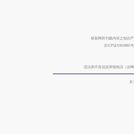
财新网所刊载内容之知识产
京ICP证090880号
违法和不良信息举报电话（涉网络暴力有
关