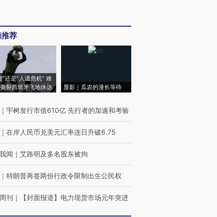
辑推荐
侵”还是“人道危机” 难
撕裂西班牙飞地休达
显影｜瓜农的漫长等待
｜
宇树发行市值610亿 先行者的加速和考验
｜
在岸人民币兑美元汇率连日升破6.75
我闻
｜
艾路明及多名股东被拘
｜
特朗普再签两份行政令限制出生公民权
周刊
｜
【封面报道】电力现货市场元年突进