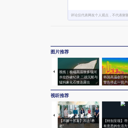
评论仅代表网友个人观点，不代表财
图片推荐
视线｜极端高温致多瑙河
水位跌破纪录 二战沉船与
韩国高温创百年
猛犸象化石接连露出
警告停止一切户
视听推荐
【不唯一答案】不止“养
【特别呈现】寻
老”
有意思的生活方