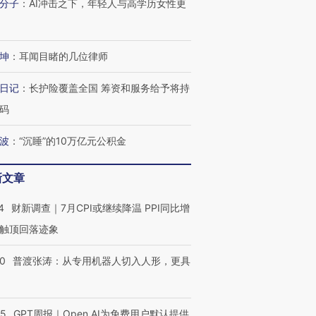
分子
：
AI冲击之下，年轻人与高学历女性更
坤
：
耳闻目睹的几位律师
日记
：
长护险覆盖全国 筹资和服务给予将持
码
波
：
“沉睡”的10万亿元公积金
新文章
跨国走私7万
视线｜被称为“蟑螂”的印
视线｜“入侵”还是“人道危
检体内含3种
度Z世代 用街头抗争将教
机”？难民潮撕裂西班牙
秘鲁纳斯
育部长拱下台
飞地休达
13人遇难
4
财新调查｜7月CPI或继续降温 PPI同比增
触顶回落迹象
00
普渡张涛：从专用机器人切入人形，更具
进第四届链博
【商旅对话】华住集团
技“链”接产
【特别呈现】寻找100种
CFO：不靠规模取胜，华
【特别呈
有意思的生活方式·第三对
住三大增长引擎是什么？
有意思的
55
GPT周报｜Open AI为免费用户默认提供