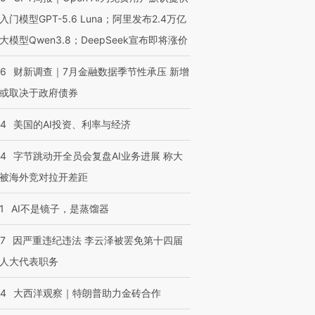
入门模型GPT-5.6 Luna；阿里发布2.4万亿
大模型Qwen3.8；DeepSeek宣布即将涨价
46
财新调查｜7月金融数据季节性承压 新增
或取决于政府债券
44
美国的AI投资、利率与经济
44
字节跳动开全员会复盘AI业务进展 称大
被海外竞对拉开差距
1
AI不是镜子，是蒸馏器
07
因严重违纪违法 李云泽被罢免第十四届
人大代表职务
44
大西洋观察｜特朗普助力金砖合作