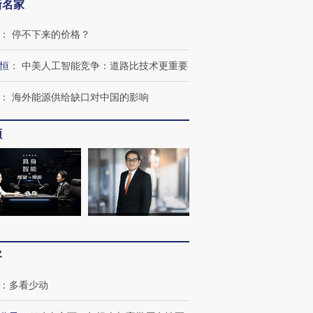
新名家
：
停不下来的价格？
恒
：
中美人工智能竞争：道路比技术更重要
：
海外能源供给缺口对中国的影响
频
客
：
多看少动