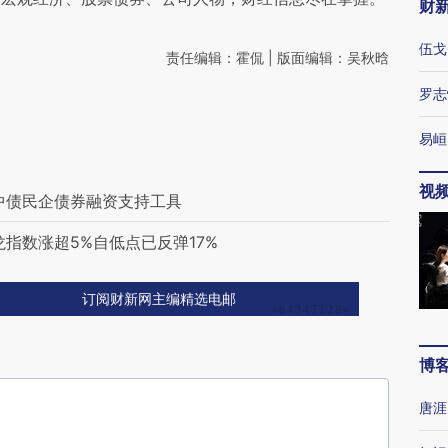
财
伍戈
责任编辑：霍侃 | 版面编辑：吴秋晗
罗志
易峘
视
中债民企债券融资支持工具
指数涨超5%自低点已反弹17%
订阅财新网主编精选电邮
博
唐涯