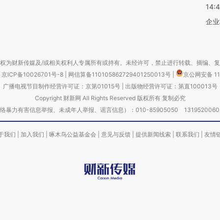
14:
企业
权为财新传媒及/或相关权利人专属所有或持有。未经许可，禁止进行转载、摘编、
京ICP备10026701号-8
|
网信算备110105862729401250013号
|
京公网安备 11
广播电视节目制作经营许可证：京第01015号
|
出版物经营许可证：第直100013号
Copyright 财新网 All Rights Reserved 版权所有 复制必究
害信息举报、未成年人举报、谣言信息）：010-85905050 13195200605 举报邮
于我们
|
加入我们
|
啄木鸟公益基金会
|
意见与反馈
|
提供新闻线索
|
联系我们
|
友情