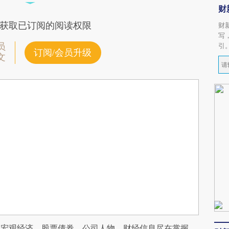
财
获取已订阅的阅读权限
财
写
员
引
订阅/会员升级
文
阅宏观经济、股票债券、公司人物，财经信息尽在掌握。